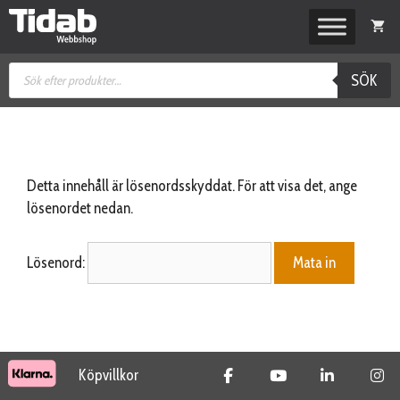
Hoppa
till
innehåll
Produktsökning
SÖK
Detta innehåll är lösenordsskyddat. För att visa det, ange
lösenordet nedan.
Lösenord:
Köpvillkor