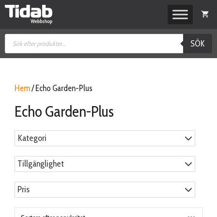
Hoppa
till
innehåll
Produktsökning
SÖK
Hem
/ Echo Garden-Plus
Echo Garden-Plus
Kategori
Tillgänglighet
Pris