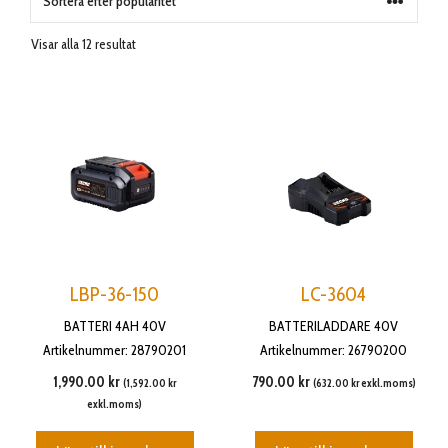
Sortera
Visar alla 12 resultat
efter
popularitet
LBP-36-150
LC-3604
BATTERI 4AH 40V
BATTERILADDARE 40V
Artikelnummer: 28790201
Artikelnummer: 26790200
1,990.00
kr
790.00
kr
(
1,592.00
kr
(
632.00
kr
exkl.moms)
exkl.moms)