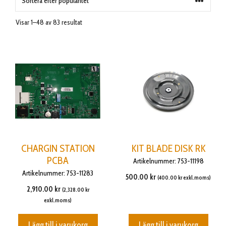
Visar 1–48 av 83 resultat
CHARGIN STATION
KIT BLADE DISK RK
PCBA
Artikelnummer: 753-11198
Artikelnummer: 753-11283
500.00
kr
(
400.00
kr
exkl.moms)
2,910.00
kr
(
2,328.00
kr
exkl.moms)
Lägg till i varukorg
Lägg till i varukorg