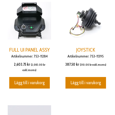
FULL UI PANEL ASSY
JOYSTICK
Artikelnummer: 753-11284
Artikelnummer: 753-11395
2,603.75
kr
387.50
kr
(
2,083.00
kr
(
310.00
kr
exkl.moms)
exkl.moms)
Lägg till i varukorg
Lägg till i varukorg