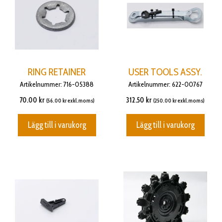
RING RETAINER
USER TOOLS ASSY.
Artikelnummer: 716-05388
Artikelnummer: 622-00767
70.00
kr
312.50
kr
(
56.00
kr
exkl.moms)
(
250.00
kr
exkl.moms)
Lägg till i varukorg
Lägg till i varukorg