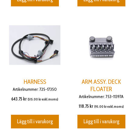
HARNESS
ARM ASSY. DECK
FLOATER
Artikelnummer: 725-17350
Artikelnummer: 753-11397A
643.75
kr
(
515.00
kr
exkl.moms)
118.75
kr
(
95.00
kr
exkl.moms)
Lägg till i varukorg
Lägg till i varukorg