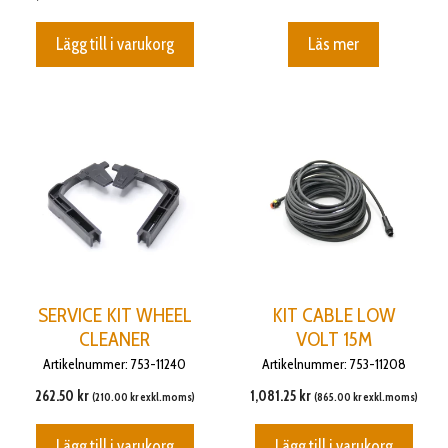
Lägg till i varukorg
Läs mer
SERVICE KIT WHEEL
KIT CABLE LOW
CLEANER
VOLT 15M
Artikelnummer: 753-11240
Artikelnummer: 753-11208
262.50
kr
1,081.25
kr
(
210.00
kr
exkl.moms)
(
865.00
kr
exkl.moms)
Lägg till i varukorg
Lägg till i varukorg