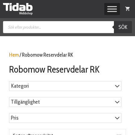
Hoppa
till
innehåll
Produktsökning
SÖK
Hem
/ Robomow Reservdelar RK
Robomow Reservdelar RK
Kategori
Tillgänglighet
Pris