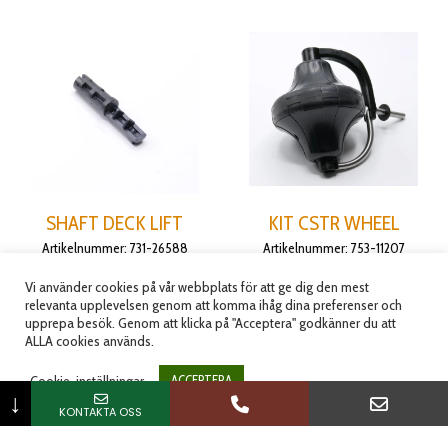
SHAFT DECK LIFT
KIT CSTR WHEEL
Artikelnummer: 731-26588
Artikelnummer: 753-11207
116.25
kr
1,016.25
kr
(
93.00
kr
exkl.moms)
(
813.00
kr
exkl.moms)
Vi använder cookies på vår webbplats för att ge dig den mest
relevanta upplevelsen genom att komma ihåg dina preferenser och
upprepa besök. Genom att klicka på "Acceptera" godkänner du att
Lägg till i varukorg
Lägg till i varukorg
ALLA cookies används.
Cookie-inställningar
ACCEPTERA
↓
KONTAKTA OSS