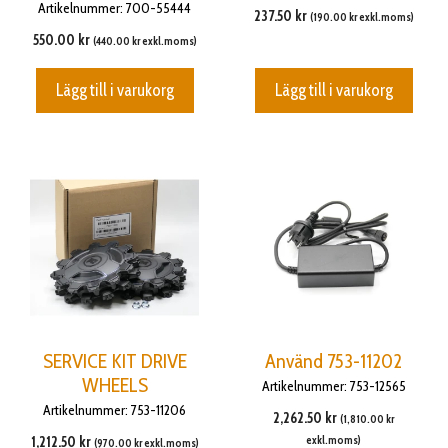
Artikelnummer: 700-55444
237.50
kr
(
190.00
kr
exkl.moms)
550.00
kr
(
440.00
kr
exkl.moms)
Lägg till i varukorg
Lägg till i varukorg
SERVICE KIT DRIVE
Använd 753-11202
WHEELS
Artikelnummer: 753-12565
Artikelnummer: 753-11206
2,262.50
kr
(
1,810.00
kr
1,212.50
kr
exkl.moms)
(
970.00
kr
exkl.moms)