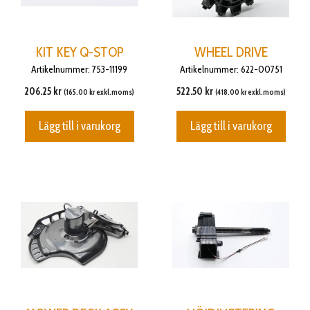
KIT KEY Q-STOP
WHEEL DRIVE
Artikelnummer: 753-11199
Artikelnummer: 622-00751
206.25
kr
522.50
kr
(
165.00
kr
exkl.moms)
(
418.00
kr
exkl.moms)
Lägg till i varukorg
Lägg till i varukorg