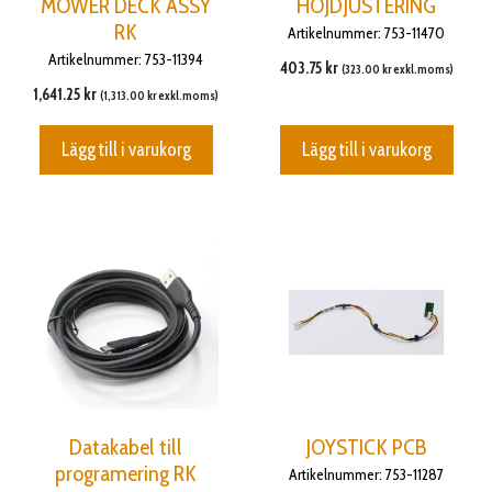
MOWER DECK ASSY
HÖJDJUSTERING
RK
Artikelnummer: 753-11470
Artikelnummer: 753-11394
403.75
kr
(
323.00
kr
exkl.moms)
1,641.25
kr
(
1,313.00
kr
exkl.moms)
Lägg till i varukorg
Lägg till i varukorg
Datakabel till
JOYSTICK PCB
programering RK
Artikelnummer: 753-11287