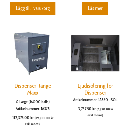
Lägg till i varukorg
Läs mer
Dispenser Range
Ljudisolering för
Maxx
Dispenser
Artikelnummer: 1A360-ISOL
X-Large (16000 balls)
Artikelnummer: 1A375
3,737.50
kr
(
2,990.00
kr
exkl.moms)
112,375.00
kr
(
89,900.00
kr
exkl.moms)