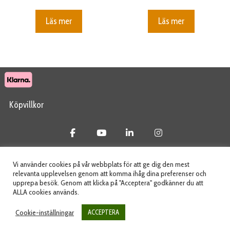
Läs mer
Läs mer
Köpvillkor
© 2026 Tidab AB - All Rights Reserved
Vi använder cookies på vår webbplats för att ge dig den mest
relevanta upplevelsen genom att komma ihåg dina preferenser och
upprepa besök. Genom att klicka på "Acceptera" godkänner du att
ALLA cookies används.
Webbplats skapad av
Cookie-inställningar
ACCEPTERA