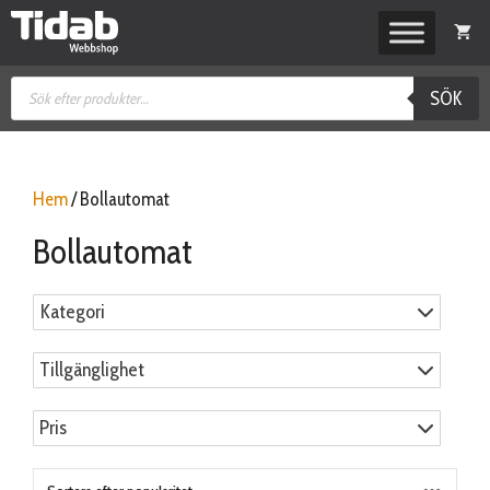
Hoppa
till
innehåll
Produktsökning
SÖK
Hem
/ Bollautomat
Bollautomat
Kategori
Tillgänglighet
Pris