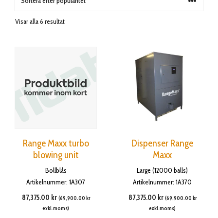
Sortera
Visar alla 6 resultat
efter
popularitet
Range Maxx turbo
Dispenser Range
blowing unit
Maxx
Bollblås
Large (12000 balls)
Artikelnummer: 1A307
Artikelnummer: 1A370
87,375.00
kr
87,375.00
kr
(
69,900.00
kr
(
69,900.00
kr
exkl.moms)
exkl.moms)