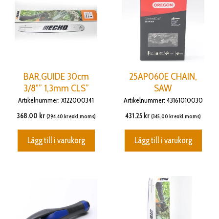
BAR,GUIDE 30cm
25AP060E CHAIN,
3/8″” 1,3mm CLS”
SAW
Artikelnummer: X122000341
Artikelnummer: 43161010030
368.00
kr
431.25
kr
(
294.40
kr
exkl.moms)
(
345.00
kr
exkl.moms)
Lägg till i varukorg
Lägg till i varukorg