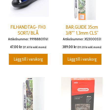
FILHANDTAG- FH3
BAR,GUIDE 35cm
SORT/ BLÅ
3/8″” 1,3mm CLS”
Artikelnummer: 99988801761
Artikelnummer: X123000551
47.00
kr
389.00
kr
(
37.60
kr
exkl.moms)
(
311.20
kr
exkl.moms)
Lägg till i varukorg
Lägg till i varukorg