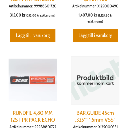
Artikelnummer: 99988801720
Artikelnummer: X125000490
315.00
kr
1,407.00
kr
(
252.00
kr
exkl.moms)
(
1,125.60
kr
exkl.moms)
Lägg till i varukorg
Lägg till i varukorg
RUNDFIL 4,80 MM
BAR,GUIDE 45cm
12ST PR PACK ECHO
.325″” 1,5mm VSS”
Artikelnummer: 99988801722
Artikelnummer: X125000351