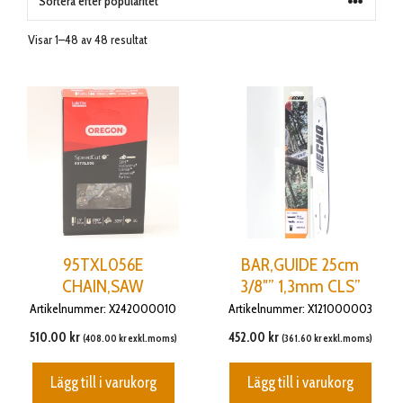
Visar 1–48 av 48 resultat
95TXL056E
BAR,GUIDE 25cm
CHAIN,SAW
3/8″” 1,3mm CLS”
Artikelnummer: X242000010
Artikelnummer: X121000003
510.00
kr
452.00
kr
(
408.00
kr
exkl.moms)
(
361.60
kr
exkl.moms)
Lägg till i varukorg
Lägg till i varukorg