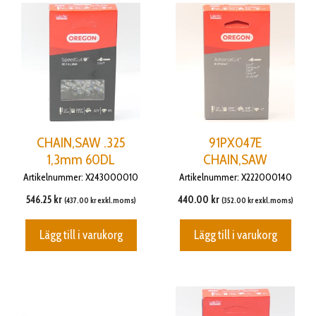
CHAIN,SAW .325
91PX047E
1,3mm 60DL
CHAIN,SAW
Artikelnummer: X243000010
Artikelnummer: X222000140
546.25
kr
440.00
kr
(
437.00
kr
exkl.moms)
(
352.00
kr
exkl.moms)
Lägg till i varukorg
Lägg till i varukorg