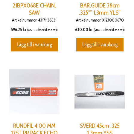
21BPX068E CHAIN,
BAR,GUIDE 38cm
SAW
.325″” 1,3mm YLS”
Artikelnummer: 43171138331
Artikelnummer: X123000670
596.25
kr
630.00
kr
(
477.00
kr
exkl.moms)
(
504.00
kr
exkl.moms)
Lägg till i varukorg
Lägg till i varukorg
RUNDFIL 4,00 MM
SVERD 45cm .325
12ST PR PACK ECHO
1,3mm YSS