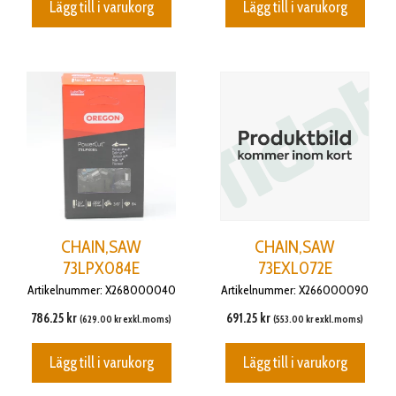
Lägg till i varukorg
Lägg till i varukorg
CHAIN,SAW
CHAIN,SAW
73LPX084E
73EXL072E
Artikelnummer: X268000040
Artikelnummer: X266000090
786.25
kr
691.25
kr
(
629.00
kr
exkl.moms)
(
553.00
kr
exkl.moms)
Lägg till i varukorg
Lägg till i varukorg