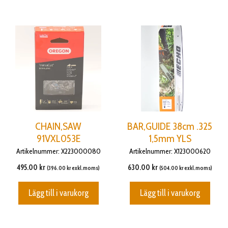
CHAIN,SAW
BAR,GUIDE 38cm .325
91VXL053E
1,5mm YLS
Artikelnummer: X223000080
Artikelnummer: X123000620
495.00
kr
630.00
kr
(
396.00
kr
exkl.moms)
(
504.00
kr
exkl.moms)
Lägg till i varukorg
Lägg till i varukorg