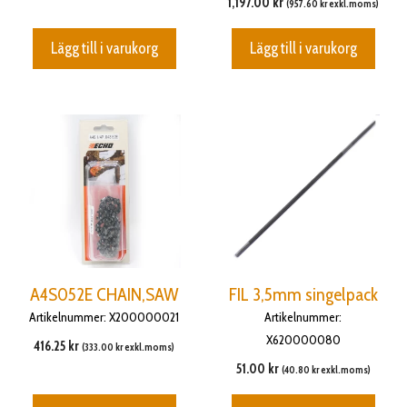
1,197.00
kr
(
957.60
kr
exkl.moms)
Lägg till i varukorg
Lägg till i varukorg
A4S052E CHAIN,SAW
FIL 3,5mm singelpack
Artikelnummer: X200000021
Artikelnummer:
X620000080
416.25
kr
(
333.00
kr
exkl.moms)
51.00
kr
(
40.80
kr
exkl.moms)