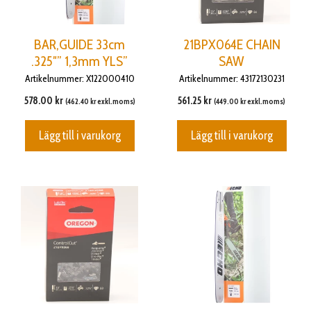
BAR,GUIDE 33cm
21BPX064E CHAIN
.325″” 1,3mm YLS”
SAW
Artikelnummer: X122000410
Artikelnummer: 43172130231
578.00
kr
561.25
kr
(
462.40
kr
exkl.moms)
(
449.00
kr
exkl.moms)
Lägg till i varukorg
Lägg till i varukorg