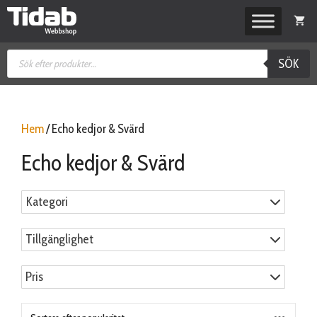
Hoppa
till
innehåll
Produktsökning
SÖK
Hem
/ Echo kedjor & Svärd
Echo kedjor & Svärd
Kategori
Tillgänglighet
Pris