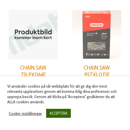
CHAIN,SAW
CHAIN,SAW
73LPX064E
95TXL072E
Artikelnummer: X265000060
Artikelnummer: X245000060
Vi använder cookies på vår webbplats för att ge dig den mest
621.25
kr
632.50
kr
relevanta upplevelsen genom att komma ihåg dina preferenser och
(
497.00
kr
exkl.moms)
(
506.00
kr
exkl.moms)
upprepa besök. Genom att klicka på "Acceptera" godkänner du att
ALLA cookies används.
Läs mer
Lägg till i varukorg
Cookie-inställningar
ACCEPTERA