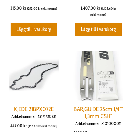
315.00
kr
1,407.00
kr
(
252.00
kr
exkl.moms)
(
1,125.60
kr
exkl.moms)
Lägg till i varukorg
Lägg till i varukorg
KJEDE 21BPX072E
BAR,GUIDE 25cm 1/4″”
1,3mm CSH”
Artikelnummer: 43171730231
Artikelnummer: X101000011
447.00
kr
(
357.60
kr
exkl.moms)