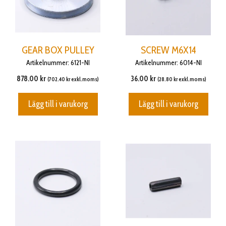
GEAR BOX PULLEY
SCREW M6X14
Artikelnummer: 6121-NI
Artikelnummer: 6014-NI
878.00
kr
36.00
kr
(
702.40
kr
exkl.moms)
(
28.80
kr
exkl.moms)
Lägg till i varukorg
Lägg till i varukorg