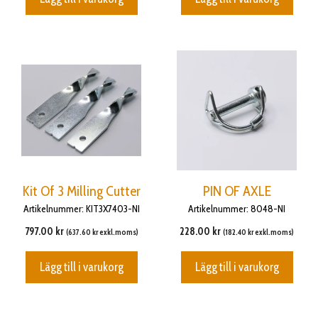
Kit Of 3 Milling Cutter
PIN OF AXLE
Artikelnummer: KIT3X7403-NI
Artikelnummer: 8048-NI
797.00
kr
228.00
kr
(
637.60
kr
exkl.moms)
(
182.40
kr
exkl.moms)
Lägg till i varukorg
Lägg till i varukorg