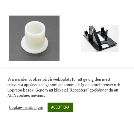
BUSH 18-22
SUPPORT OF GEAR
BOX
Vi använder cookies på vår webbplats för att ge dig den mest
Artikelnummer: 10115-NI
relevanta upplevelsen genom att komma ihåg dina preferenser och
Artikelnummer: 7465-NI
95.00
kr
upprepa besök. Genom att klicka på "Acceptera" godkänner du att
(
76.00
kr
exkl.moms)
ALLA cookies används.
2,600.00
kr
(
2,080.00
kr
exkl.moms)
Cookie-inställningar
ACCEPTERA
Lägg till i varukorg
Lägg till i varukorg