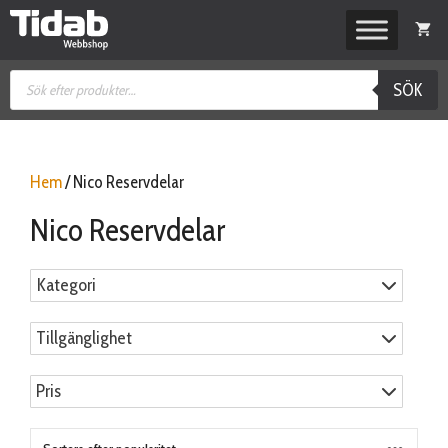
Hoppa
till
innehåll
Produktsökning
SÖK
Hem
/ Nico Reservdelar
Nico Reservdelar
Kategori
Tillgänglighet
Pris