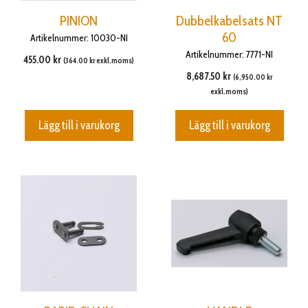
PINION
Dubbelkabelsats NT
60
Artikelnummer: 10030-NI
Artikelnummer: 7771-NI
455.00
kr
(
364.00
kr
exkl.moms)
8,687.50
kr
(
6,950.00
kr
exkl.moms)
Lägg till i varukorg
Lägg till i varukorg