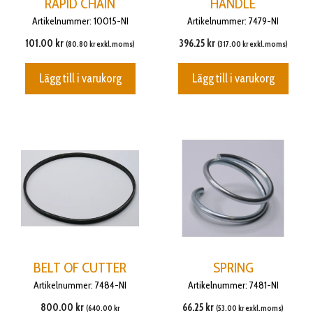
RAPID CHAIN
HANDLE
Artikelnummer: 10015-NI
Artikelnummer: 7479-NI
101.00
kr
396.25
kr
(
80.80
kr
exkl.moms)
(
317.00
kr
exkl.moms)
Lägg till i varukorg
Lägg till i varukorg
BELT OF CUTTER
SPRING
Artikelnummer: 7484-NI
Artikelnummer: 7481-NI
800.00
kr
66.25
kr
(
640.00
kr
(
53.00
kr
exkl.moms)