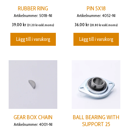
RUBBER RING
PIN 5X18
Artikelnummer: 5018-NI
Artikelnummer: 4052-NI
39.00
kr
36.00
kr
(
31.20
kr
exkl.moms)
(
28.80
kr
exkl.moms)
Lägg till i varukorg
Lägg till i varukorg
GEAR BOX CHAIN
BALL BEARING WITH
SUPPORT 25
Artikelnummer: 4001-NI