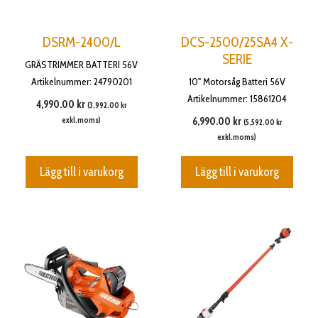
DSRM-2400/L
DCS-2500/25SA4 X-
SERIE
GRÄSTRIMMER BATTERI 56V
Artikelnummer: 24790201
10" Motorsåg Batteri 56V
Artikelnummer: 15861204
4,990.00
kr
(
3,992.00
kr
exkl.moms)
6,990.00
kr
(
5,592.00
kr
exkl.moms)
Lägg till i varukorg
Lägg till i varukorg