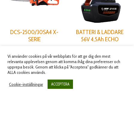
DCS-2500/30SA4 X-
BATTERI & LADDARE
SERIE
56V 4,5Ah ECHO
12" Motorsåg Batteri 56V
BATTERILADDARE 56V LCJQ-
560C
Artikelnummer: 15861206
Vi använder cookies på vår webbplats för att ge dig den mest
relevanta upplevelsen genom att komma ihåg dina preferenser och
Artikelnummer: LBP-50-4AC
6,990.00
kr
(
5,592.00
kr
upprepa besök. Genom att klicka på "Acceptera" godkänner du att
5,390.00
kr
ALLA cookies används.
exkl.moms)
(
4,312.00
kr
exkl.moms)
Cookie-inställningar
ACCEPTERA
Lägg till i varukorg
Lägg till i varukorg
Inga fler produkter