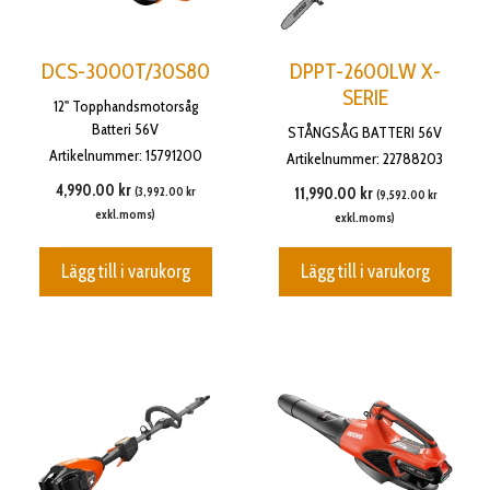
DCS-3000T/30S80
DPPT-2600LW X-
SERIE
12" Topphandsmotorsåg
Batteri 56V
STÅNGSÅG BATTERI 56V
Artikelnummer: 15791200
Artikelnummer: 22788203
4,990.00
kr
(
3,992.00
kr
11,990.00
kr
(
9,592.00
kr
exkl.moms)
exkl.moms)
Lägg till i varukorg
Lägg till i varukorg