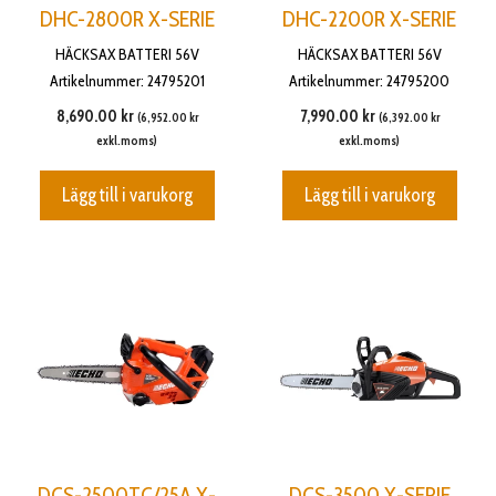
DHC-2800R X-SERIE
DHC-2200R X-SERIE
HÄCKSAX BATTERI 56V
HÄCKSAX BATTERI 56V
Artikelnummer: 24795201
Artikelnummer: 24795200
8,690.00
kr
7,990.00
kr
(
6,952.00
kr
(
6,392.00
kr
exkl.moms)
exkl.moms)
Lägg till i varukorg
Lägg till i varukorg
DCS-2500TC/25A X-
DCS-3500 X-SERIE