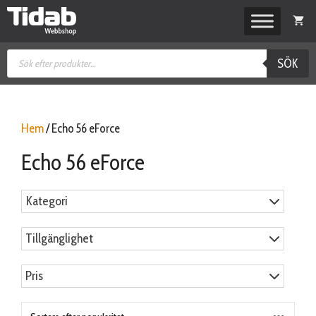
Hoppa
till
innehåll
Produktsökning
SÖK
Hem
/ Echo 56 eForce
Echo 56 eForce
Kategori
Tillgänglighet
Pris