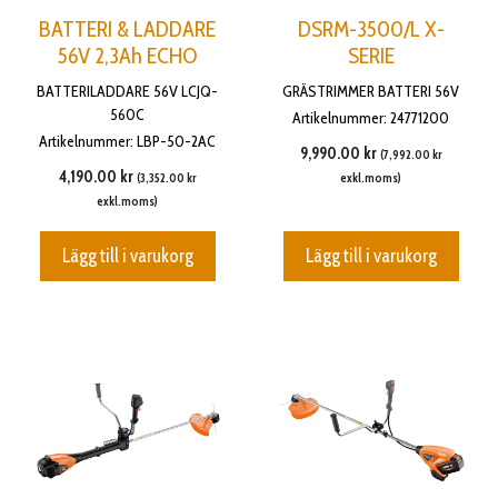
BATTERI & LADDARE
DSRM-3500/L X-
56V 2,3Ah ECHO
SERIE
BATTERILADDARE 56V LCJQ-
GRÄSTRIMMER BATTERI 56V
560C
Artikelnummer: 24771200
Artikelnummer: LBP-50-2AC
9,990.00
kr
(
7,992.00
kr
4,190.00
kr
(
3,352.00
kr
exkl.moms)
exkl.moms)
Lägg till i varukorg
Lägg till i varukorg