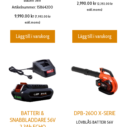
Batteri 56V
2,990.00
kr
(
2,392.00
kr
Artikelnummer: 15864200
exkl.moms)
9,990.00
kr
(
7,992.00
kr
exkl.moms)
Lägg till i varukorg
Lägg till i varukorg
BATTERI &
DPB-2600 X-SERIE
SNABBLADDARE 56V
LÖVBLÅS BATTERI 56V
2,3Ah ECHO