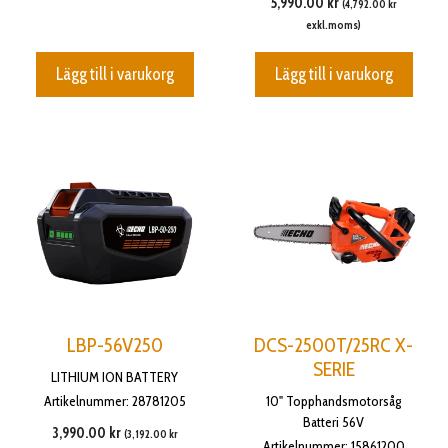
5,990.00
kr
(
4,792.00
kr
exkl.moms)
Lägg till i varukorg
Lägg till i varukorg
LBP-56V250
DCS-2500T/25RC X-
SERIE
LITHIUM ION BATTERY
Artikelnummer: 28781205
10" Topphandsmotorsåg
Batteri 56V
3,990.00
kr
(
3,192.00
kr
Artikelnummer: 15861200