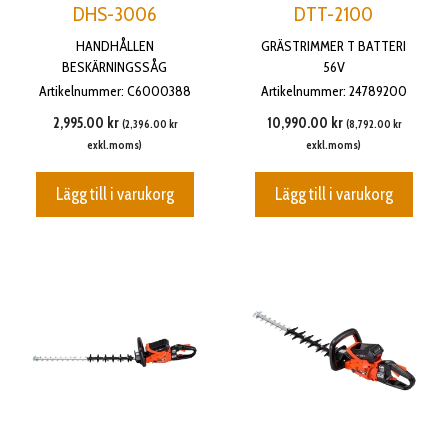
DHS-3006
DTT-2100
HANDHÅLLEN
GRÄSTRIMMER T BATTERI
BESKÄRNINGSSÅG
56V
Artikelnummer: C6000388
Artikelnummer: 24789200
2,995.00
kr
10,990.00
kr
(
2,396.00
kr
(
8,792.00
kr
exkl.moms)
exkl.moms)
Lägg till i varukorg
Lägg till i varukorg