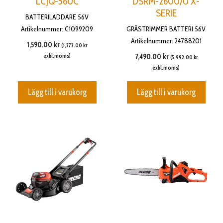
LCJQ-560C
DSRM-2600/U X-
SERIE
BATTERILADDARE 56V
Artikelnummer: C1099209
GRÄSTRIMMER BATTERI 56V
Artikelnummer: 24788201
1,590.00
kr
(
1,272.00
kr
exkl.moms)
7,490.00
kr
(
5,992.00
kr
exkl.moms)
Lägg till i varukorg
Lägg till i varukorg