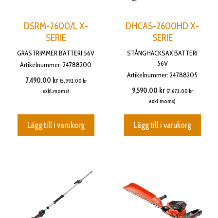
DSRM-2600/L X-
DHCAS-2600HD X-
SERIE
SERIE
GRÄSTRIMMER BATTERI 56V
STÅNGHÄCKSAX BATTERI
56V
Artikelnummer: 24788200
Artikelnummer: 24788205
7,490.00
kr
(
5,992.00
kr
9,590.00
kr
exkl.moms)
(
7,672.00
kr
exkl.moms)
Lägg till i varukorg
Lägg till i varukorg