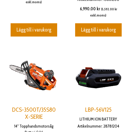
exkl.moms)
6,990.00
kr
(
5,592.00
kr
exkl.moms)
Lägg till i varukorg
Lägg till i varukorg
DCS-3500T/35S80
LBP-56V125
X-SERIE
LITHIUM ION BATTERY
14" Topphandsmotorsåg
Artikelnummer: 28781204