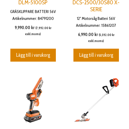
DLM-5100SP
DCS-2500/30S80 X-
SERIE
GRÄSKLIPPARE BATTERI 56V
Artikelnummer: 84791200
12" Motorsåg Batteri 56V
Artikelnummer: 15861207
9,990.00
kr
(
7,992.00
kr
exkl.moms)
6,990.00
kr
(
5,592.00
kr
exkl.moms)
Lägg till i varukorg
Lägg till i varukorg