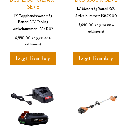
SERIE
14" Motorsåg Batteri 56V
12" Topphandsmotorsåg
Artikelnummer: 15862200
Batteri 56V Carving
7,690.00
kr
(
6,152.00
kr
Artikelnummer: 15861202
exkl.moms)
6,990.00
kr
(
5,592.00
kr
exkl.moms)
Lägg till i varukorg
Lägg till i varukorg