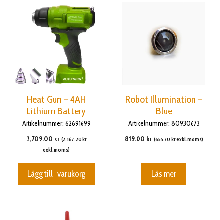
Heat Gun – 4AH
Robot Illumination –
Lithium Battery
Blue
Artikelnummer: 62691699
Artikelnummer: 80930673
2,709.00
kr
819.00
kr
(
2,167.20
kr
(
655.20
kr
exkl.moms)
exkl.moms)
Lägg till i varukorg
Läs mer