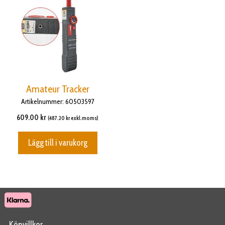
Amateur Tracker
Artikelnummer: 60503597
609.00
kr
(
487.20
kr
exkl.moms)
Lägg till i varukorg
Köpvillkor