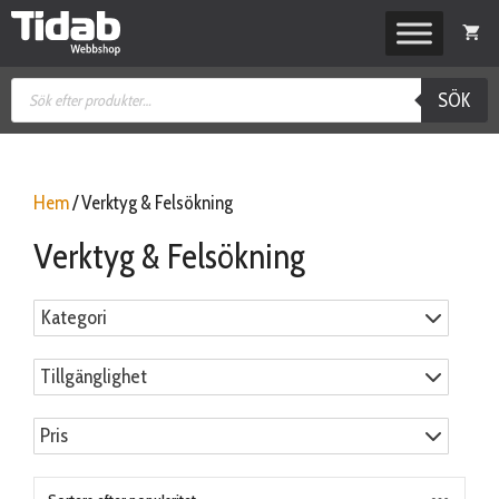
Hoppa
till
innehåll
Produktsökning
SÖK
Hem
/ Verktyg & Felsökning
Verktyg & Felsökning
Kategori
Tillgänglighet
Pris