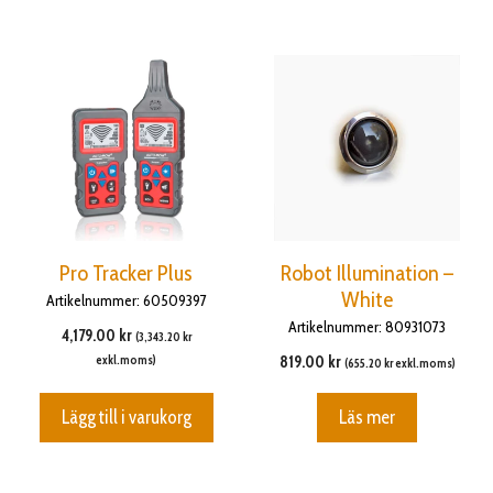
Pro Tracker Plus
Robot Illumination –
White
Artikelnummer: 60509397
Artikelnummer: 80931073
4,179.00
kr
(
3,343.20
kr
exkl.moms)
819.00
kr
(
655.20
kr
exkl.moms)
Lägg till i varukorg
Läs mer