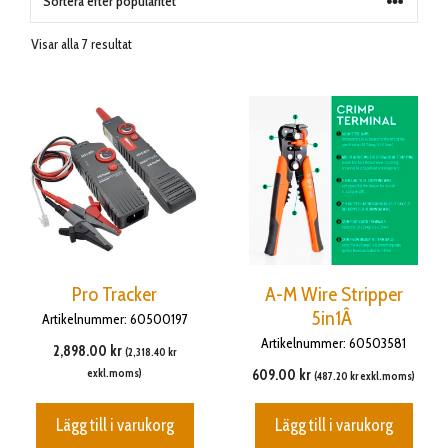
Sortera
Visar alla 7 resultat
efter
popularitet
Pro Tracker
A-M Wire Stripper
5in1Â
Artikelnummer: 60500197
Artikelnummer: 60503581
2,898.00
kr
(
2,318.40
kr
exkl.moms)
609.00
kr
(
487.20
kr
exkl.moms)
Lägg till i varukorg
Lägg till i varukorg