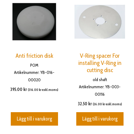
Anti friction disk
V-Ring spacer For
installing V-Ring in
POM
cutting disc
Artikelnummer: YB-016-
old shaft
00020
Artikelnummer: YB-003-
395.00
kr
(
316.00
kr
exkl.moms)
00116
32.50
kr
(
26.00
kr
exkl.moms)
Lägg till i varukorg
Lägg till i varukorg