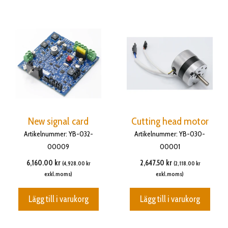
New signal card
Cutting head motor
Artikelnummer: YB-032-
Artikelnummer: YB-030-
00009
00001
6,160.00
kr
2,647.50
kr
(
4,928.00
kr
(
2,118.00
kr
exkl.moms)
exkl.moms)
Lägg till i varukorg
Lägg till i varukorg