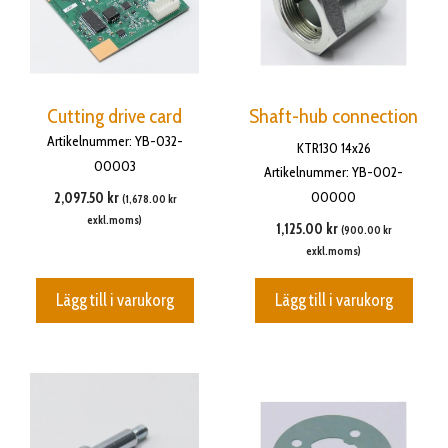
Cutting drive card
Shaft-hub connection
Artikelnummer: YB-032-
KTR130 14x26
00003
Artikelnummer: YB-002-
00000
2,097.50
kr
(
1,678.00
kr
exkl.moms)
1,125.00
kr
(
900.00
kr
exkl.moms)
Lägg till i varukorg
Lägg till i varukorg