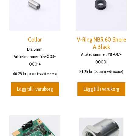
Collar
V-Ring NBR 60 Shore
A Black
Dia 8mm
Artikelnummer: YB-017-
Artikelnummer: YB-003-
00001
00014
81.25
kr
(
65.00
kr
exkl.moms)
46.25
kr
(
37.00
kr
exkl.moms)
Lägg till i varukorg
Lägg till i varukorg