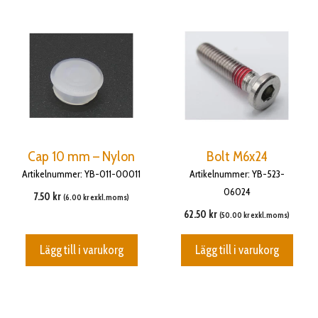
Cap 10 mm – Nylon
Bolt M6x24
Artikelnummer: YB-011-00011
Artikelnummer: YB-523-
06024
7.50
kr
(
6.00
kr
exkl.moms)
62.50
kr
(
50.00
kr
exkl.moms)
Lägg till i varukorg
Lägg till i varukorg