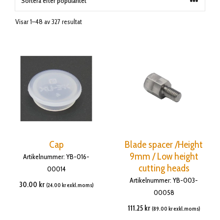
Visar 1–48 av 327 resultat
Cap
Blade spacer /Height
9mm / Low height
Artikelnummer: YB-016-
cutting heads
00014
Artikelnummer: YB-003-
30.00
kr
(
24.00
kr
exkl.moms)
00058
111.25
kr
(
89.00
kr
exkl.moms)