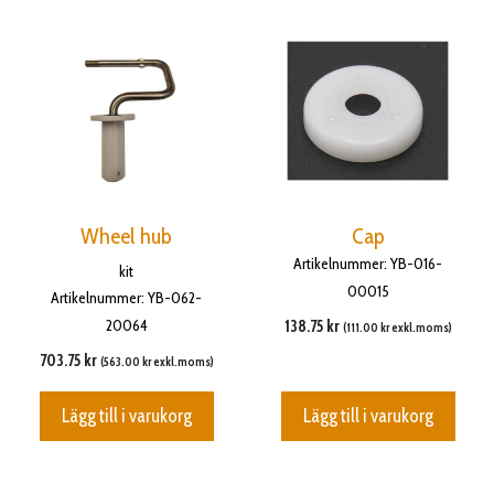
Wheel hub
Cap
Artikelnummer: YB-016-
kit
00015
Artikelnummer: YB-062-
20064
138.75
kr
(
111.00
kr
exkl.moms)
703.75
kr
(
563.00
kr
exkl.moms)
Lägg till i varukorg
Lägg till i varukorg