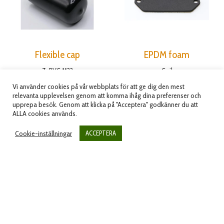
Flexible cap
EPDM foam
Z-PVC M22
Coil
Artikelnummer: YB-011-
Artikelnummer: YB-015-
Vi använder cookies på vår webbplats för att ge dig den mest
00004
00018
relevanta upplevelsen genom att komma ihåg dina preferenser och
upprepa besök. Genom att klicka på "Acceptera" godkänner du att
50.00
kr
81.25
kr
(
40.00
kr
exkl.moms)
(
65.00
kr
exkl.moms)
ALLA cookies används.
Cookie-inställningar
ACCEPTERA
Lägg till i varukorg
Lägg till i varukorg