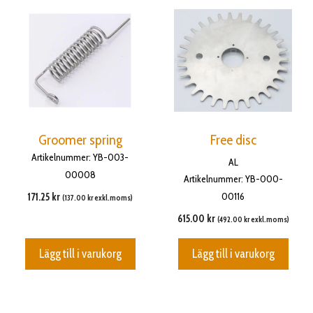
Groomer spring
Free disc
Artikelnummer: YB-003-
AL
00008
Artikelnummer: YB-000-
00116
171.25
kr
(
137.00
kr
exkl.moms)
615.00
kr
(
492.00
kr
exkl.moms)
Lägg till i varukorg
Lägg till i varukorg