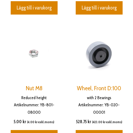
Lägg till i varukorg
Lägg till i varukorg
Nut M8
Wheel, Front D:100
Reduced height
with 2 Bearings
Artikelnummer: YB-801-
Artikelnummer: YB-020-
08000
00001
5.00
kr
528.75
kr
(
4.00
kr
exkl.moms)
(
423.00
kr
exkl.moms)