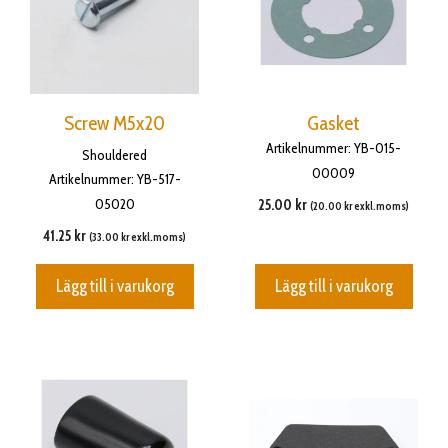
Screw M5x20
Gasket
Artikelnummer: YB-015-
Shouldered
00009
Artikelnummer: YB-517-
05020
25.00
kr
(
20.00
kr
exkl.moms)
41.25
kr
(
33.00
kr
exkl.moms)
Lägg till i varukorg
Lägg till i varukorg