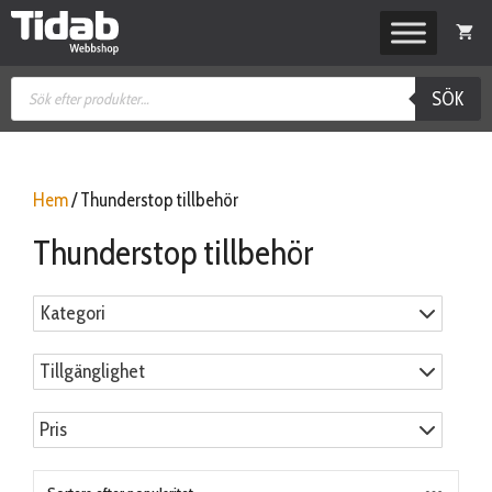
Hoppa
till
innehåll
Produktsökning
SÖK
Hem
/ Thunderstop tillbehör
Thunderstop tillbehör
Kategori
Tillgänglighet
Pris