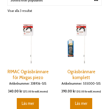
Sortera
Visar alla 3 resultat
efter
popularitet
R!MAC Ogräsbrännare
Ogräsbrännare
för Mixgas piezo
komplett
Artikelnummer: 338936-SIS
Artikelnummer: 555000-SIS
340.00
kr
390.00
kr
(
272.00
kr
exkl.moms)
(
312.00
kr
exkl.moms)
Läs mer
Läs mer