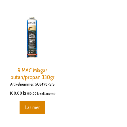
R!MAC Mixgas
butan/propan 330gr
Artikelnummer: 503498-SIS
100.00
kr
(
80.00
kr
exkl.moms)
Läs mer