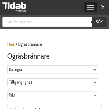
Hoppa
till
innehåll
Produktsökning
SÖK
Hem
/ Ogräsbrännare
Ogräsbrännare
Kategori
Tillgänglighet
Pris