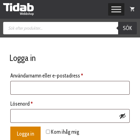
Hoppa
till
innehåll
Produktsökning
SÖK
Logga in
Obligatoriskt
Användarnamn eller e-postadress
*
Obligatoriskt
Lösenord
*
Kom ihåg mig
Logga in