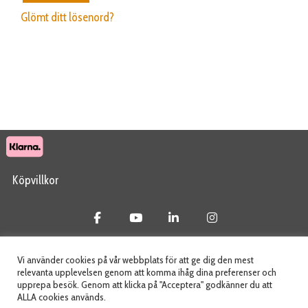
Glömt ditt lösenord?
Köpvillkor
© 2026 Tidab AB - All Rights Reserved
Vi använder cookies på vår webbplats för att ge dig den mest
relevanta upplevelsen genom att komma ihåg dina preferenser och
upprepa besök. Genom att klicka på "Acceptera" godkänner du att
ALLA cookies används.
Webbplats skapad av