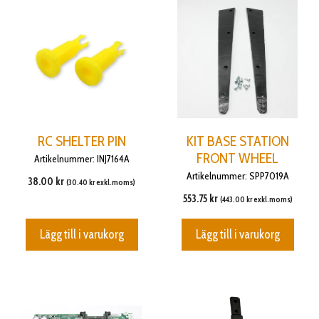
RC SHELTER PIN
KIT BASE STATION
FRONT WHEEL
Artikelnummer: INJ7164A
Artikelnummer: SPP7019A
38.00
kr
(
30.40
kr
exkl.moms)
553.75
kr
(
443.00
kr
exkl.moms)
Lägg till i varukorg
Lägg till i varukorg