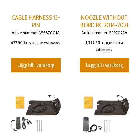
CABLE HARNESS 13-
NOOZLE WITHOUT
PIN
BORD RC 2014-2021
Artikelnummer: WSB7001G
Artikelnummer: SPP7029A
672.50
kr
1,322.50
kr
(
538.00
kr
exkl.moms)
(
1,058.00
kr
exkl.moms)
Lägg till i varukorg
Lägg till i varukorg