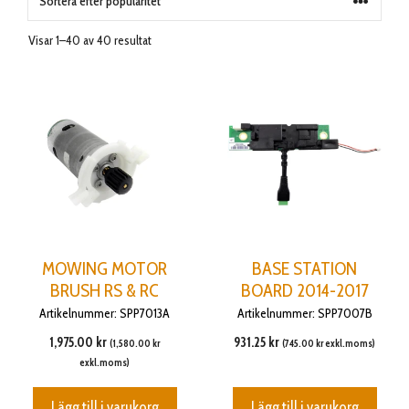
Visar 1–40 av 40 resultat
MOWING MOTOR
BASE STATION
BRUSH RS & RC
BOARD 2014-2017
Artikelnummer: SPP7013A
Artikelnummer: SPP7007B
1,975.00
kr
931.25
kr
(
1,580.00
kr
(
745.00
kr
exkl.moms)
exkl.moms)
Lägg till i varukorg
Lägg till i varukorg