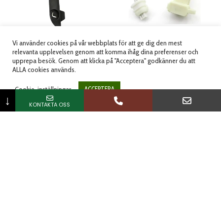
Vi använder cookies på vår webbplats för att ge dig den mest
RC SHELTER LEG
COMMUNICATION/GS
relevanta upplevelsen genom att komma ihåg dina preferenser och
upprepa besök. Genom att klicka på "Acceptera" godkänner du att
RIGHT
M SPLIT CABLE
ALLA cookies används.
Artikelnummer: INJ7163A-13
Artikelnummer: WSB7016F
Cookie-inställningar
ACCEPTERA
116.25
kr
481.25
kr
(
93.00
kr
exkl.moms)
(
385.00
kr
exkl.moms)
↓
KONTAKTA OSS
Lägg till i varukorg
Lägg till i varukorg