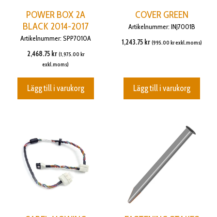
POWER BOX 2A
COVER GREEN
BLACK 2014-2017
Artikelnummer: INJ7001B
Artikelnummer: SPP7010A
1,243.75
kr
(
995.00
kr
exkl.moms)
2,468.75
kr
(
1,975.00
kr
exkl.moms)
Lägg till i varukorg
Lägg till i varukorg