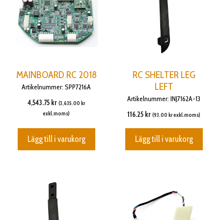
MAINBOARD RC 2018
RC SHELTER LEG
LEFT
Artikelnummer: SPP7216A
Artikelnummer: INJ7162A-13
4,543.75
kr
(
3,635.00
kr
exkl.moms)
116.25
kr
(
93.00
kr
exkl.moms)
Lägg till i varukorg
Lägg till i varukorg