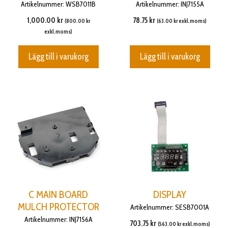
Artikelnummer: WSB7011B
Artikelnummer: INJ7155A
1,000.00
kr
78.75
kr
(
800.00
kr
(
63.00
kr
exkl.moms)
exkl.moms)
Lägg till i varukorg
Lägg till i varukorg
C MAIN BOARD
DISPLAY
MULCH PROTECTOR
Artikelnummer: SESB7001A
Artikelnummer: INJ7156A
703.75
kr
(
563.00
kr
exkl.moms)