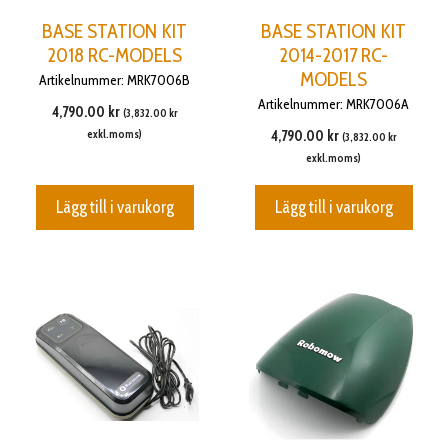
BASE STATION KIT
BASE STATION KIT
2018 RC-MODELS
2014-2017 RC-
MODELS
Artikelnummer: MRK7006B
Artikelnummer: MRK7006A
4,790.00
kr
(
3,832.00
kr
exkl.moms)
4,790.00
kr
(
3,832.00
kr
exkl.moms)
Lägg till i varukorg
Lägg till i varukorg