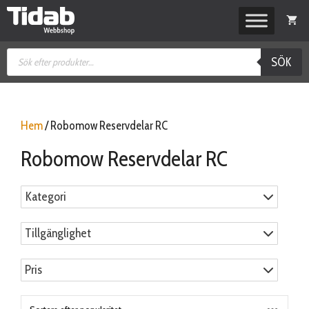
Hoppa
till
innehåll
Produktsökning
SÖK
Hem
/ Robomow Reservdelar RC
Robomow Reservdelar RC
Kategori
Tillgänglighet
Pris