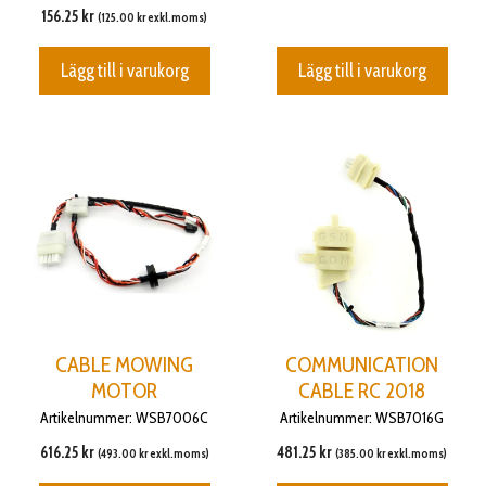
156.25
kr
(
125.00
kr
exkl.moms)
Lägg till i varukorg
Lägg till i varukorg
CABLE MOWING
COMMUNICATION
MOTOR
CABLE RC 2018
Artikelnummer: WSB7006C
Artikelnummer: WSB7016G
616.25
kr
481.25
kr
(
493.00
kr
exkl.moms)
(
385.00
kr
exkl.moms)