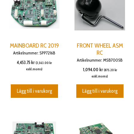
MAINBOARD RC 2019
FRONT WHEEL ASM
RC
Artikelnummer: SPP7216B
Artikelnummer: MSB7005B
4,453.75
kr
(
3,563.00
kr
exkl.moms)
1,094.00
kr
(
875.20
kr
exkl.moms)
Lägg till i varukorg
Lägg till i varukorg