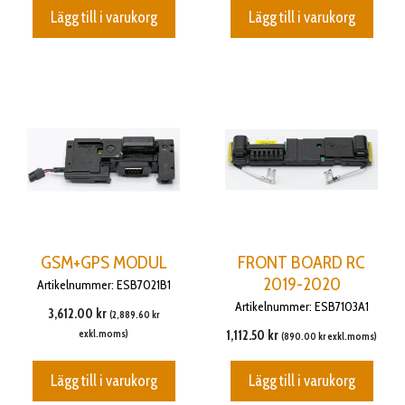
Lägg till i varukorg
Lägg till i varukorg
GSM+GPS MODUL
FRONT BOARD RC
2019-2020
Artikelnummer: ESB7021B1
Artikelnummer: ESB7103A1
3,612.00
kr
(
2,889.60
kr
exkl.moms)
1,112.50
kr
(
890.00
kr
exkl.moms)
Lägg till i varukorg
Lägg till i varukorg