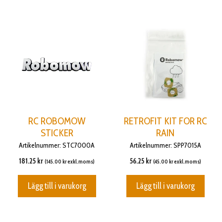
RC ROBOMOW
RETROFIT KIT FOR RC
STICKER
RAIN
Artikelnummer: STC7000A
Artikelnummer: SPP7015A
181.25
kr
56.25
kr
(
145.00
kr
exkl.moms)
(
45.00
kr
exkl.moms)
Lägg till i varukorg
Lägg till i varukorg