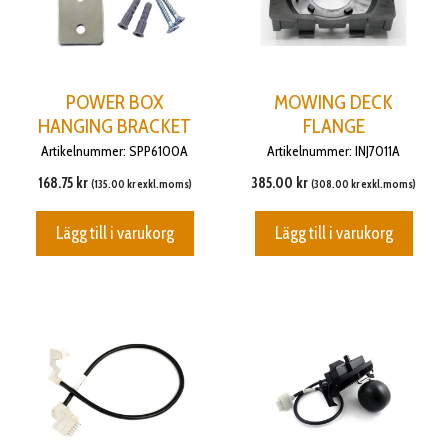
POWER BOX
MOWING DECK
HANGING BRACKET
FLANGE
Artikelnummer: SPP6100A
Artikelnummer: INJ7011A
168.75
kr
385.00
kr
(
135.00
kr
exkl.moms)
(
308.00
kr
exkl.moms)
Lägg till i varukorg
Lägg till i varukorg