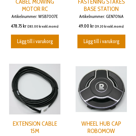
CABEL MOWING
FASTENING STAKES
MOTOR RC
BASE STATION
Artikelnummer: WSB7007E
Artikelnummer: GEN7016A
478.75
kr
49.00
kr
(
383.00
kr
exkl.moms)
(
39.20
kr
exkl.moms)
Lägg till i varukorg
Lägg till i varukorg
EXTENSION CABLE
WHEEL HUB CAP
15M
ROBOMOW