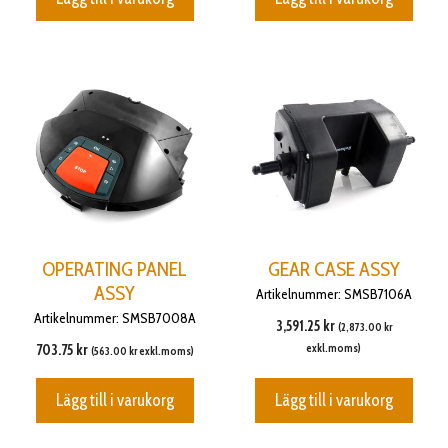
OPERATING PANEL
GEAR CASE ASSY
ASSY
Artikelnummer: SMSB7106A
Artikelnummer: SMSB7008A
3,591.25
kr
(
2,873.00
kr
703.75
kr
exkl.moms)
(
563.00
kr
exkl.moms)
Lägg till i varukorg
Lägg till i varukorg