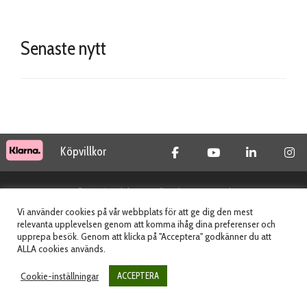
Senaste nytt
Köpvillkor
© 2026 Tidab AB - All Rights Reserved
Vi använder cookies på vår webbplats för att ge dig den mest
relevanta upplevelsen genom att komma ihåg dina preferenser och
upprepa besök. Genom att klicka på "Acceptera" godkänner du att
Webbplats skapad av
ALLA cookies används.
Cookie-inställningar
ACCEPTERA