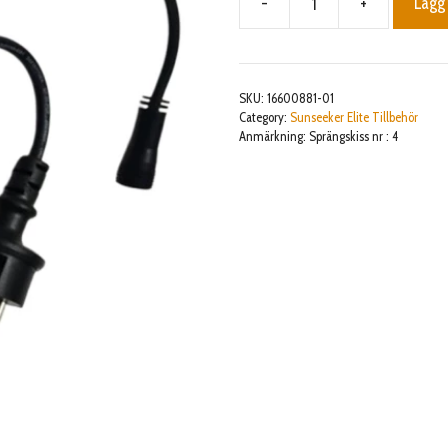
-
+
Lägg 
2A
power
supply
for
SKU:
16600881-01
RTK
Category:
Sunseeker Elite Tillbehör
Anmärkning: Sprängskiss nr : 4
CGF152
mängd