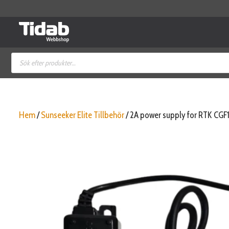
Hoppa
till
innehåll
Produktsökning
Hem
/
Sunseeker Elite Tillbehör
/ 2A power supply for RTK CGF