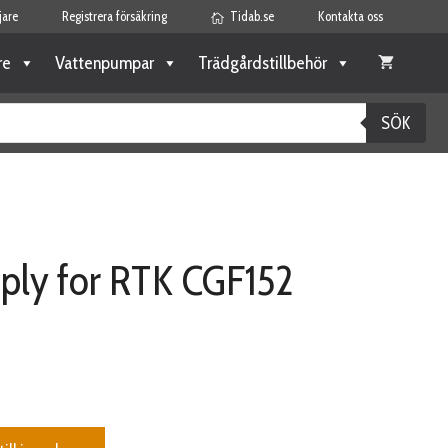
jare
Registrera försäkring
Tidab.se
Kontakta oss
re
Vattenpumpar
Trädgårdstillbehör
SÖK
ply for RTK CGF152