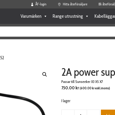
ÅF-login
Hitta återförsäljare
Bli återförsäl
Varumärken
Range utrustning
Kabellägga
152
2A power sup
Passar till Sunseeker X3 X5 X7
750.00
kr
(
600.00
kr
exkl.moms)
I lager