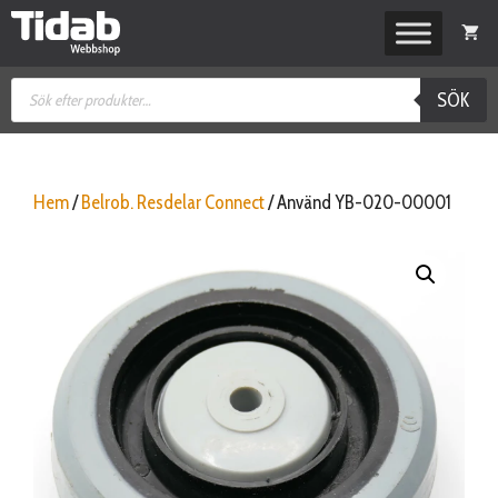
Hoppa
till
innehåll
Produktsökning
SÖK
Hem
/
Belrob. Resdelar Connect
/ Använd YB-020-00001