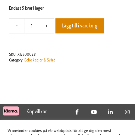
Endast 5 kvar i lager
-
+
Lägg till i varukorg
BAR,GUIDE
35cm
3/8""
1,1mm
SKU:
X123000231
CLS"
Category:
Echo kedjor & Svärd
mängd
Köpvillkor
© 2026 Tidab AB - All Rights Reserved
Vi använder cookies på vår webbplats för att ge dig den mest