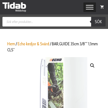
Hoppa
till
innehåll
Produktsökning
SÖK
Hem
/
Echo kedjor & Svärd
/ BAR,GUIDE 35cm 3/8″” 1,1mm
CLS”