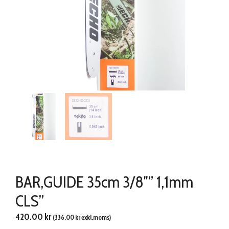
BAR,GUIDE 35cm 3/8″” 1,1mm
CLS”
420.00
kr
(
336.00
kr
exkl.moms)