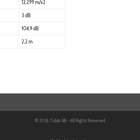
12,299 m/s2
3 dB
104,9 dB
2,2 m
© 2026 Tidab AB - All Rights Reserved