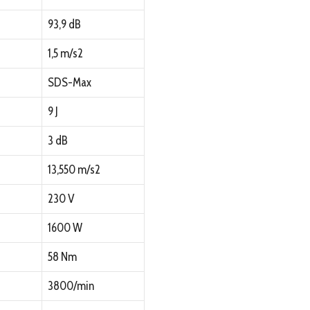
93,9 dB
1,5 m/s2
SDS-Max
9 J
3 dB
13,550 m/s2
230 V
1600 W
58 Nm
3800/min