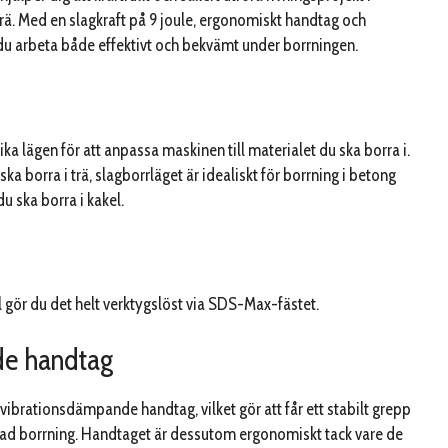
rä. Med en slagkraft på 9 joule, ergonomiskt handtag och
du arbeta både effektivt och bekvämt under borrningen.
lika lägen för att anpassa maskinen till materialet du ska borra i.
ka borra i trä, slagborrläget är idealiskt för borrning i betong
du ska borra i kakel.
l gör du det helt verktygslöst via SDS-Max-fästet.
de handtag
brationsdämpande handtag, vilket gör att får ett stabilt grepp
rad borrning. Handtaget är dessutom ergonomiskt tack vare de