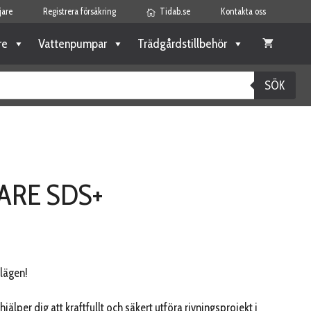
jare
Registrera försäkring
Tidab.se
Kontakta oss
re
Vattenpumpar
Trädgårdstillbehör
SÖK
RE SDS+
lägen!
lper dig att kraftfullt och säkert utföra rivningsprojekt i