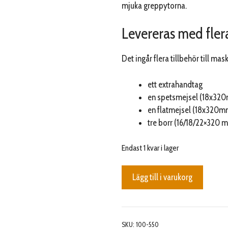
mjuka greppytorna.
Levereras med flera
Det ingår flera tillbehör till mas
ett extrahandtag
en spetsmejsel (18x32
en flatmejsel (18x320m
tre borr (16/18/22×320 
Endast 1 kvar i lager
BORRHAMMARE
Lägg till i varukorg
SDS+
mängd
SKU:
100-550