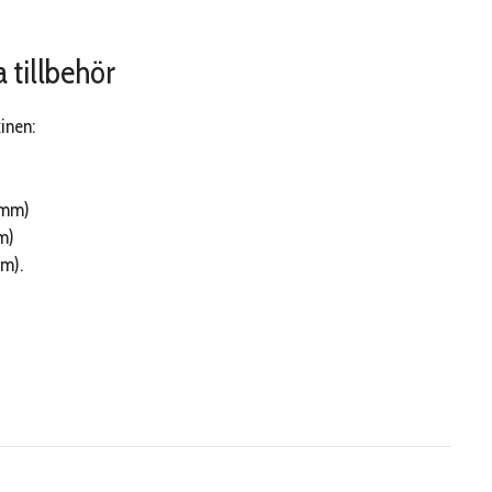
 tillbehör
kinen:
0mm)
m)
mm).