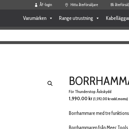
ÅF-login
Hitta återförsäljare
Bli återförsäl
Varumärken
Range utrustning
Kabellägga
BORRHAMMA
För Thunderstop Åskskydd
1,990.00
kr
(
1,592.00
kr
exkl.moms)
Borrhammare med tre funktions
Borrhammaren från Meec Tools hjä