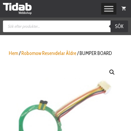
Hoppa
till
innehåll
Produktsökning
SÖK
Hem
/
Robomow Reservdelar Äldre
/ BUMPER BOARD