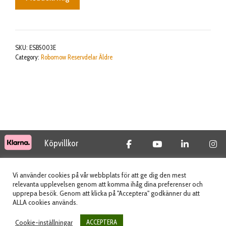
SKU:
ESB5003E
Category:
Robomow Reservdelar Äldre
Köpvillkor
© 2026 Tidab AB - All Rights Reserved
Vi använder cookies på vår webbplats för att ge dig den mest
relevanta upplevelsen genom att komma ihåg dina preferenser och
upprepa besök. Genom att klicka på "Acceptera" godkänner du att
ALLA cookies används.
Webbplats skapad av
Cookie-inställningar
ACCEPTERA