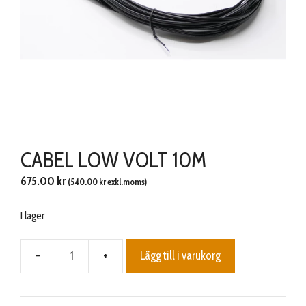
CABEL LOW VOLT 10M
675.00
kr
(
540.00
kr
exkl.moms)
I lager
-
+
Lägg till i varukorg
CABEL
LOW
VOLT