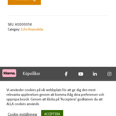
SKU:
A130000761
Category:
Echo Reservdelar
Köpvillkor
© 2026 Tidab AB - All Rights Reserved
Vi använder cookies på vår webbplats för att ge dig den mest
relevanta upplevelsen genom att komma ihåg dina preferenser och
upprepa besök. Genom att klicka på "Acceptera" godkänner du att
ALLA cookies används.
Webbplats skapad av
Cookie-inställningar
ACCEPTERA