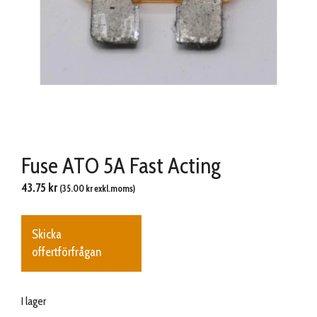
Fuse ATO 5A Fast Acting
43.75
kr
(
35.00
kr
exkl.moms)
Skicka
offertförfrågan
I lager