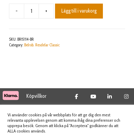
-
+
Lägg till i varukorg
Fuse
ATO
5A
Fast
SKU:
BR15114-BR
Acting
Category:
Belrob. Resdelar Classic
mängd
Köpvillkor
© 2026 Tidab AB - All Rights Reserved
Vi använder cookies på vår webbplats för att ge dig den mest
relevanta upplevelsen genom att komma ihåg dina preferenser och
upprepa besök. Genom att klicka på "Acceptera" godkänner du att
ALLA cookies används.
Webbplats skapad av