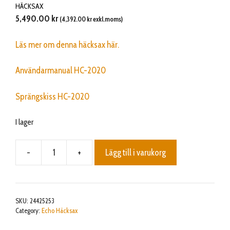
HÄCKSAX
5,490.00
kr
(
4,392.00
kr
exkl.moms)
Läs mer om denna häcksax här.
Användarmanual HC-2020
Sprängskiss HC-2020
I lager
-
+
Lägg till i varukorg
HC-
2020
mängd
SKU:
24425253
Category:
Echo Häcksax