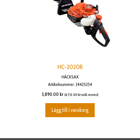
HC-2020R
HÄCKSAX
Artikelnummer: 24425254
5,890.00
kr
(
4,712.00
kr
exkl.moms)
Lägg till i varukorg