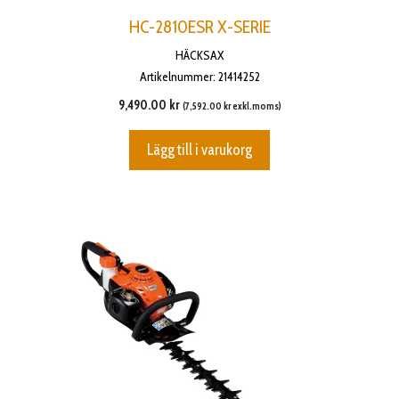
HC-2810ESR X-SERIE
HÄCKSAX
Artikelnummer: 21414252
9,490.00
kr
(
7,592.00
kr
exkl.moms)
Lägg till i varukorg