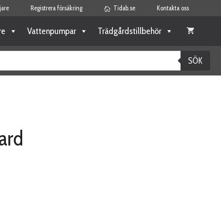
jare
Registrera försäkring
Tidab.se
Kontakta oss
re
Vattenpumpar
Trädgårdstillbehör
SÖK
ard