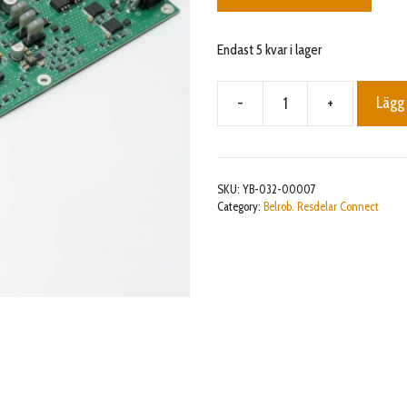
Endast 5 kvar i lager
-
+
Lägg 
Peripheral
board
mängd
SKU:
YB-032-00007
Category:
Belrob. Resdelar Connect