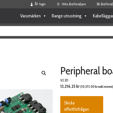
ÅF-login
Hitta återförsäljare
Bli återförsäl
Varumärken
Range utrustning
Kabellägga
Peripheral bo
V2.3D
13,216.25
kr
(
10,573.00
kr
exkl.moms)
Skicka
offertförfrågan