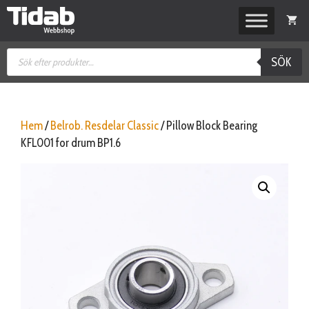
Hoppa
till
innehåll
Produktsökning
SÖK
Hem
/
Belrob. Resdelar Classic
/ Pillow Block Bearing
KFL001 for drum BP1.6