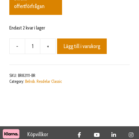
offertförfrågan
Endast 2 kvar i lager
-
+
Lägg till i varukorg
Pillow
Block
Bearing
KFL001
SKU:
BR82111-BR
for
Category:
Belrob. Resdelar Classic
drum
BP1.6
mängd
Köpvillkor