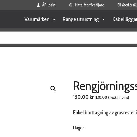
ÅF-login
Hitta återförsäljare
Bli återförsäl
Varumärken
Range utrustning
Kabellägga
Rengjörningss
150.00
kr
(
120.00
kr
exkl.moms)
Enkel borttagning av gräsrester 
I lager