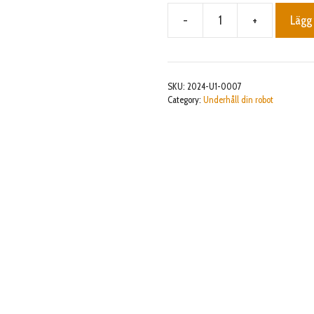
-
+
Lägg 
Rengjörningsskrapa
för
klippkåpa
mängd
SKU:
2024-U1-0007
Category:
Underhåll din robot