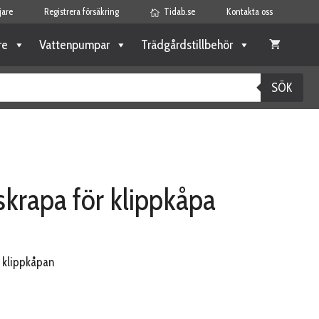
jare
Registrera försäkring
Tidab.se
Kontakta oss
re
Vattenpumpar
Trädgårdstillbehör
SÖK
krapa för klippkåpa
i klippkåpan