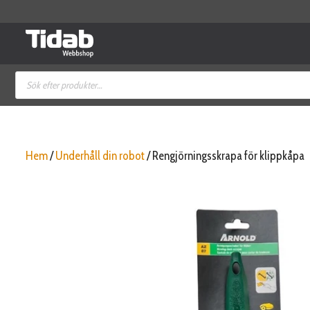
Hoppa
till
innehåll
Produktsökning
Hem
/
Underhåll din robot
/ Rengjörningsskrapa för klippkåpa