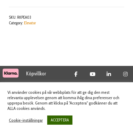
for
Range
SKU:
RKPEA03
Maxx
Category:
Elevator
elevator
mängd
Köpvillkor
© 2026 Tidab AB - All Rights Reserved
Vi använder cookies på vår webbplats för att ge dig den mest
relevanta upplevelsen genom att komma ihåg dina preferenser och
upprepa besök. Genom att klicka på "Acceptera" godkänner du att
ALLA cookies används.
Webbplats skapad av
Cookie-inställningar
ACCEPTERA