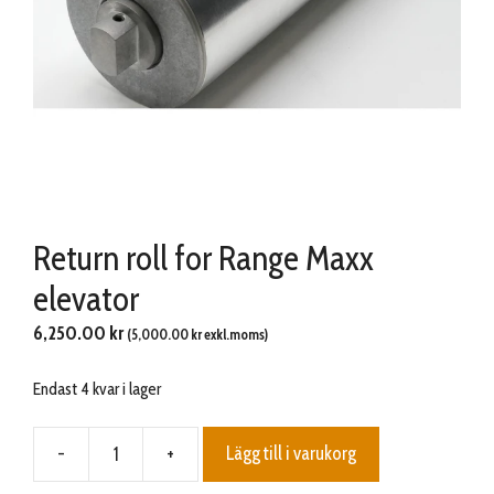
Return roll for Range Maxx
elevator
6,250.00
kr
(
5,000.00
kr
exkl.moms)
Endast 4 kvar i lager
-
+
Lägg till i varukorg
Return
roll