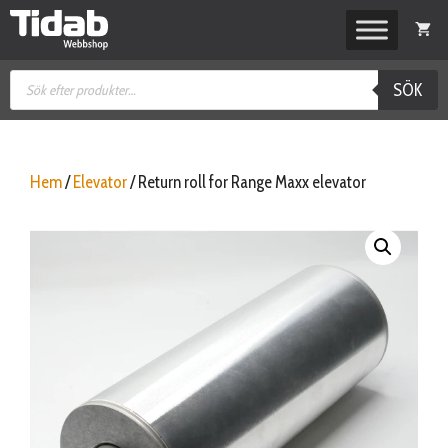
Hoppa
till
innehåll
Produktsökning
SÖK
Hem
/
Elevator
/ Return roll for Range Maxx elevator