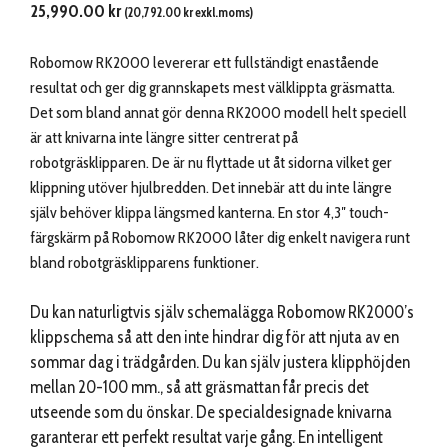
25,990.00
kr
(
20,792.00
kr
exkl.moms)
Robomow RK2000 levererar ett fullständigt enastående
resultat och ger dig grannskapets mest välklippta gräsmatta.
Det som bland annat gör denna RK2000 modell helt speciell
är att knivarna inte längre sitter centrerat på
robotgräsklipparen. De är nu flyttade ut åt sidorna vilket ger
klippning utöver hjulbredden. Det innebär att du inte längre
själv behöver klippa längsmed kanterna. En stor 4,3″ touch-
färgskärm på Robomow RK2000 låter dig enkelt navigera runt
bland robotgräsklipparens funktioner.
Du kan naturligtvis själv schemalägga Robomow RK2000’s
klippschema så att den inte hindrar dig för att njuta av en
sommar dag i trädgården. Du kan själv justera klipphöjden
mellan 20-100 mm., så att gräsmattan får precis det
utseende som du önskar. De specialdesignade knivarna
garanterar ett perfekt resultat varje gång. En intelligent