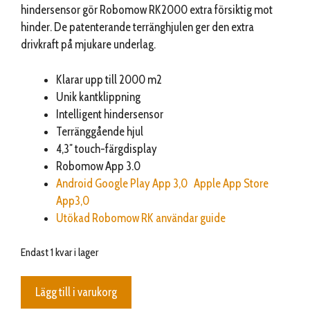
hindersensor gör Robomow RK2000 extra försiktig mot
hinder. De patenterande terränghjulen ger den extra
drivkraft på mjukare underlag.
Klarar upp till 2000 m2
Unik kantklippning
Intelligent hindersensor
Terränggående hjul
4,3″ touch-färgdisplay
Robomow App 3.0
Android Google Play App 3,0
Apple App Store
App3,0
Utökad Robomow RK användar guide
Endast 1 kvar i lager
RK2000
Lägg till i varukorg
mängd