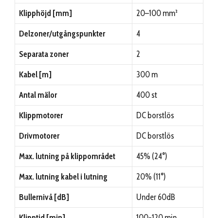
Klipphöjd [mm]
20–100 mm²
Delzoner/utgångspunkter
4
Separata zoner
2
Kabel [m]
300 m
Antal mälor
400 st
Klippmotorer
DC borstlös
Drivmotorer
DC borstlös
Max. lutning på klippområdet
45% (24°)
Max. lutning kabel i lutning
20% (11°)
Bullernivå [dB]
Under 60dB
Klipptid [min]
100-120 min