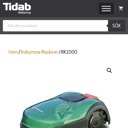
Hoppa
till
innehåll
Produktsökning
SÖK
Hem
/
Robomow Maskiner
/ RK2000