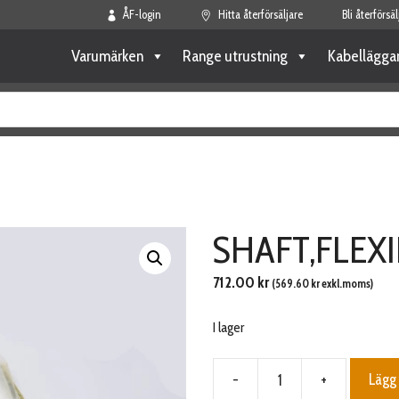
ÅF-login
Hitta återförsäljare
Bli återförsäl
Varumärken
Range utrustning
Kabellägga
SHAFT,FLEXI
712.00
kr
(
569.60
kr
exkl.moms)
I lager
-
+
Lägg 
SHAFT,FLEXIBLE