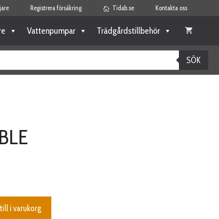
jare
Registrera försäkring
Tidab.se
Kontakta oss
re
Vattenpumpar
Trädgårdstillbehör
SÖK
BLE
till i varukorg