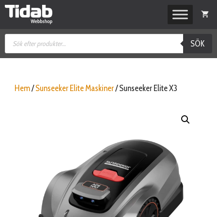
Hoppa
till
innehåll
Produktsökning
SÖK
Hem
/
Sunseeker Elite Maskiner
/ Sunseeker Elite X3