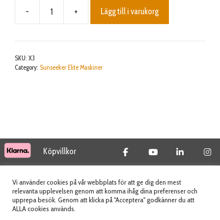
-
+
Lägg till i varukorg
Sunseeker
Elite
X3
mängd
SKU:
X3
Category:
Sunseeker Elite Maskiner
Köpvillkor
© 2026 Tidab AB - All Rights Reserved
Vi använder cookies på vår webbplats för att ge dig den mest
relevanta upplevelsen genom att komma ihåg dina preferenser och
upprepa besök. Genom att klicka på "Acceptera" godkänner du att
ALLA cookies används.
Webbplats skapad av