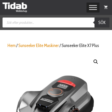
Hoppa
till
innehåll
Produktsökning
SÖK
Hem
/
Sunseeker Elite Maskiner
/ Sunseeker Elite X7 Plus