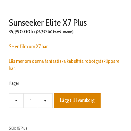
Sunseeker Elite X7 Plus
35,990.00
kr
(
28,792.00
kr
exkl.moms)
Se en film om X7 här.
Läs mer om denna fantastiska kabelfria robotgräsklippare
här.
I lager
-
+
Lägg till i varukorg
Sunseeker
Elite
X7
Plus
SKU:
X7Plus