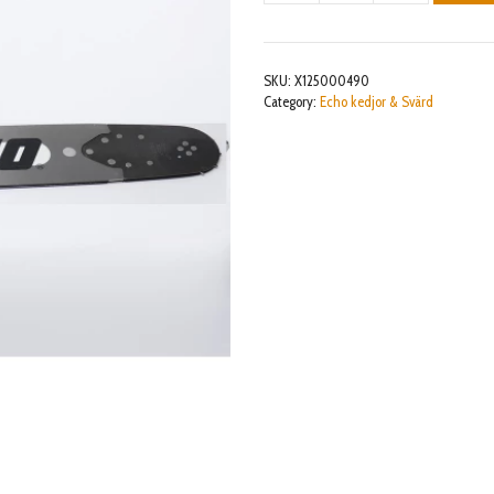
45cm
.325
1,3mm
SKU:
X125000490
YSS
Category:
Echo kedjor & Svärd
mängd