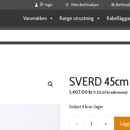
ÅF-login
Hitta återförsäljare
Bli återförsäl
Varumärken
Range utrustning
Kabellägga
SVERD 45cm 
1,407.00
kr
(
1,125.60
kr
exkl.moms)
Endast 4 kvar i lager
-
+
Lägg 
SVERD