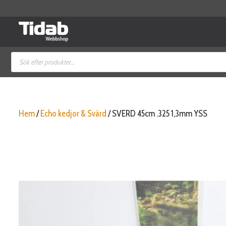
Hoppa
till
innehåll
Produktsökning
Hem
/
Echo kedjor & Svärd
/ SVERD 45cm .325 1,3mm YSS