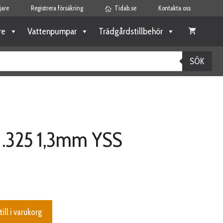
jare
Registrera försäkring
Tidab.se
Kontakta oss
re
Vattenpumpar
Trädgårdstillbehör
SÖK
.325 1,3mm YSS
till i varukorg