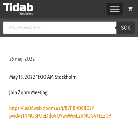
Hoppa
till
innehåll
Produktsökning
SÖK
25 maj, 2022
May 13, 2022 11:00 AM Stockholm
Join Zoom Meeting
https://us06web.zoom.us/j/87118406802?
pwd=Y1NMU3FUeDdoVU9weWcvL2RMUGVHZz09