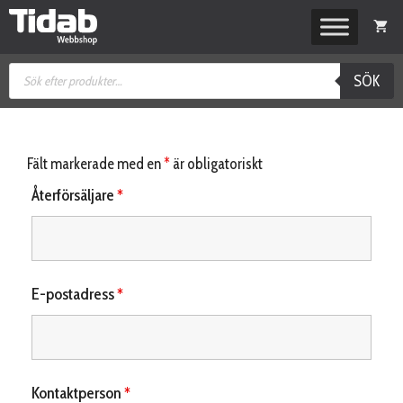
Hoppa
till
innehåll
Produktsökning
SÖK
Fält markerade med en
*
är obligatoriskt
Återförsäljare
*
E-postadress
*
Kontaktperson
*