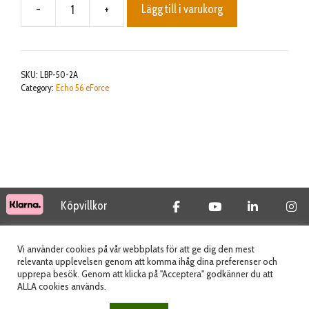
-
+
Lägg till i varukorg
BATTERI
&
SNABBLADDARE
56V
SKU:
LBP-50-2A
2,3Ah
Category:
Echo 56 eForce
ECHO
mängd
Köpvillkor
© 2026 Tidab AB - All Rights Reserved
Vi använder cookies på vår webbplats för att ge dig den mest
relevanta upplevelsen genom att komma ihåg dina preferenser och
upprepa besök. Genom att klicka på "Acceptera" godkänner du att
ALLA cookies används.
Webbplats skapad av