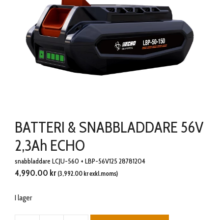
BATTERI & SNABBLADDARE 56V
2,3Ah ECHO
snabbladdare LCJU-560 + LBP-56V125 28781204
4,990.00
kr
(
3,992.00
kr
exkl.moms)
I lager