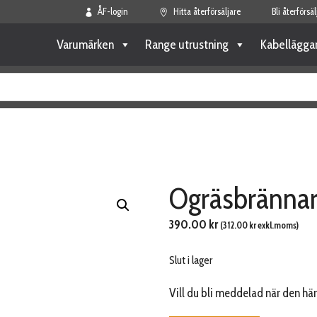
ÅF-login
Hitta återförsäljare
Bli återförsäl
Varumärken
Range utrustning
Kabellägga
Ogräsbrännar
390.00
kr
(
312.00
kr
exkl.moms)
Slut i lager
Vill du bli meddelad när den här