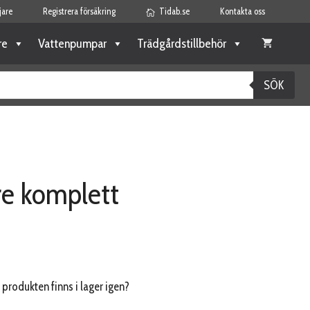
jare
Registrera försäkring
Tidab.se
Kontakta oss
re
Vattenpumpar
Trädgårdstillbehör
SÖK
e komplett
 produkten finns i lager igen?