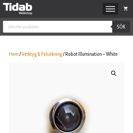
Hoppa
till
innehåll
Produktsökning
SÖK
Hem
/
Verktyg & Felsökning
/ Robot Illumination – White