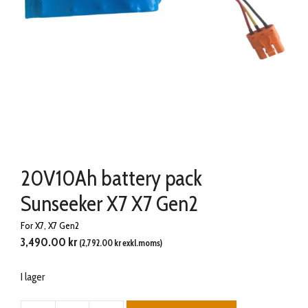
20V10Ah battery pack
Sunseeker X7 X7 Gen2
For X7, X7 Gen2
3,490.00
kr
(
2,792.00
kr
exkl.moms)
I lager