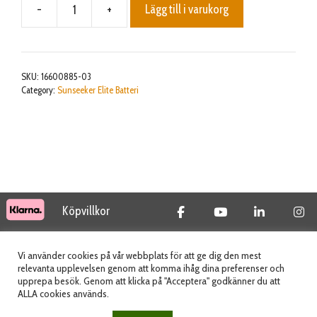
-
+
Lägg till i varukorg
20V10Ah
battery
pack
Sunseeker
SKU:
16600885-03
X7
Category:
Sunseeker Elite Batteri
X7
Gen2
mängd
Köpvillkor
© 2026 Tidab AB - All Rights Reserved
Vi använder cookies på vår webbplats för att ge dig den mest
relevanta upplevelsen genom att komma ihåg dina preferenser och
upprepa besök. Genom att klicka på "Acceptera" godkänner du att
ALLA cookies används.
Webbplats skapad av