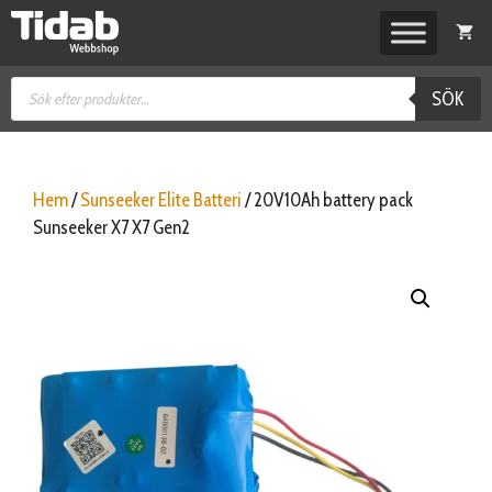
Hoppa
till
innehåll
Produktsökning
SÖK
Hem
/
Sunseeker Elite Batteri
/ 20V10Ah battery pack
Sunseeker X7 X7 Gen2