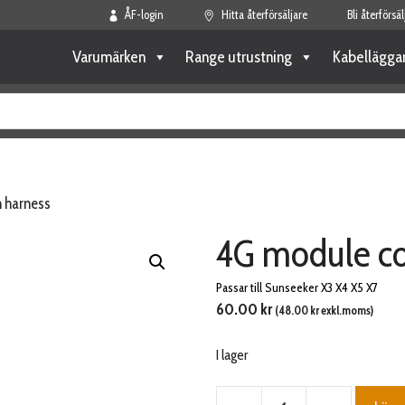
ÅF-login
Hitta återförsäljare
Bli återförsäl
Varumärken
Range utrustning
Kabellägga
 harness
4G module c
Passar till Sunseeker X3 X4 X5 X7
60.00
kr
(
48.00
kr
exkl.moms)
I lager