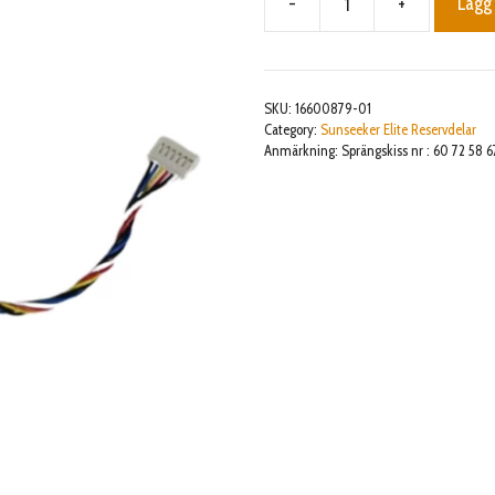
-
+
Lägg 
4G
module
communication
harness
SKU:
16600879-01
mängd
Category:
Sunseeker Elite Reservdelar
Anmärkning: Sprängskiss nr : 60 72 58 6