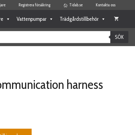
jare
Registrera försäkring
Tidab.se
Kontakta oss
re
Vattenpumpar
Trädgårdstillbehör
SÖK
ommunication harness