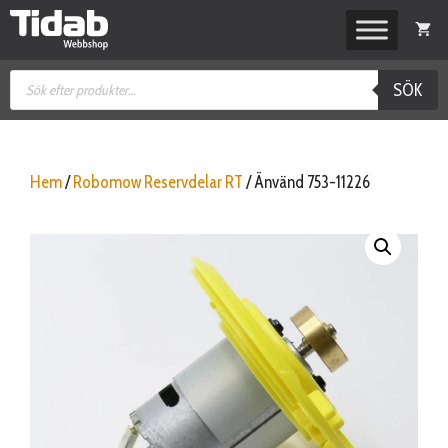
Hoppa
till
innehåll
Produktsökning
SÖK
Hem
/
Robomow Reservdelar RT
/ Änvänd 753-11226