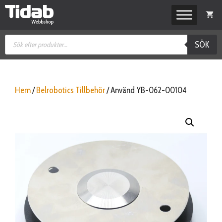
Hoppa
till
innehåll
Produktsökning
SÖK
Hem
/
Belrobotics Tillbehör
/ Använd YB-062-00104