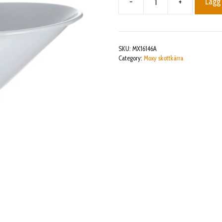
-
+
Lägg 
BALJA
MOXY
SKOTTKÄRRA
mängd
SKU:
MX16146A
Category:
Moxy skottkärra