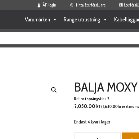
ÅF-login
Hitta återförsäljare
Bli återförsäl
Varumärken
Range utrustning
Kabellägga
BALJA MOXY
Ref.nr i sprängskiss 2
2,050.00
kr
(
1,640.00
kr
exkl.moms
Endast 4 kvar i lager