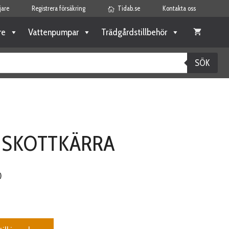
jare
Registrera försäkring
Tidab.se
Kontakta oss
re
Vattenpumpar
Trädgårdstillbehör
SÖK
 SKOTTKÄRRA
)