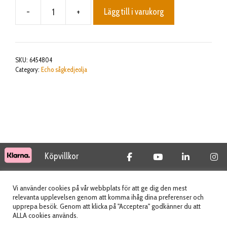
-
+
Lägg till i varukorg
BAR & CHAIN OIL
3,8L
ECHO
mängd
SKU:
6454804
Category:
Echo sågkedjeolja
Köpvillkor
© 2026 Tidab AB - All Rights Reserved
Vi använder cookies på vår webbplats för att ge dig den mest
relevanta upplevelsen genom att komma ihåg dina preferenser och
upprepa besök. Genom att klicka på "Acceptera" godkänner du att
ALLA cookies används.
Webbplats skapad av