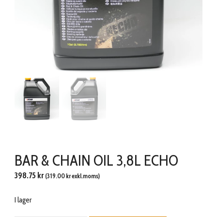
BAR & CHAIN OIL 3,8L ECHO
398.75
kr
(
319.00
kr
exkl.moms)
I lager