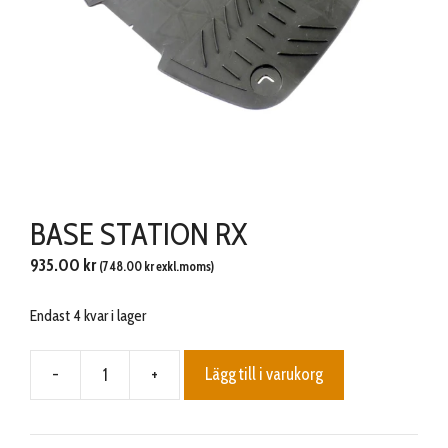
BASE STATION RX
935.00
kr
(
748.00
kr
exkl.moms)
Endast 4 kvar i lager
-
+
Lägg till i varukorg
BASE
STATION
RX