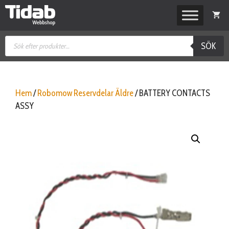
Hoppa
till
innehåll
Produktsökning
SÖK
Hem
/
Robomow Reservdelar Äldre
/ BATTERY CONTACTS
ASSY