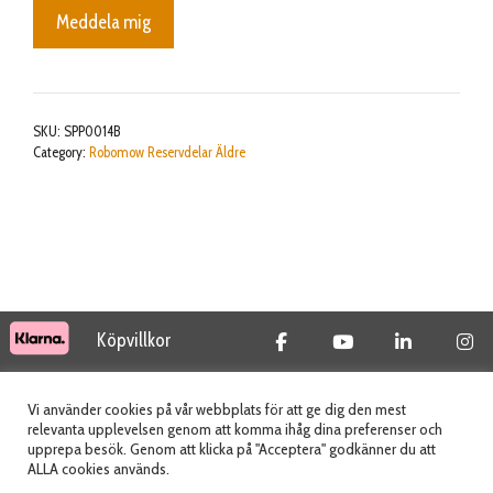
Meddela mig
SKU:
SPP0014B
Category:
Robomow Reservdelar Äldre
Köpvillkor
© 2026 Tidab AB - All Rights Reserved
Vi använder cookies på vår webbplats för att ge dig den mest
relevanta upplevelsen genom att komma ihåg dina preferenser och
upprepa besök. Genom att klicka på "Acceptera" godkänner du att
ALLA cookies används.
Webbplats skapad av