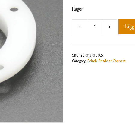
I lager
-
+
Lägg 
Bearing
cap
mängd
SKU:
YB-013-00027
Category:
Belrob. Resdelar Connect