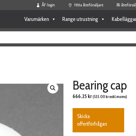
ÅF-login
Hitta återförsäljare
Bli återförsäl
Varumärken
Range utrustning
Kabellägga
Bearing cap
666.25
kr
(
533.00
kr
exkl.moms)
Skicka
offertförfrågan