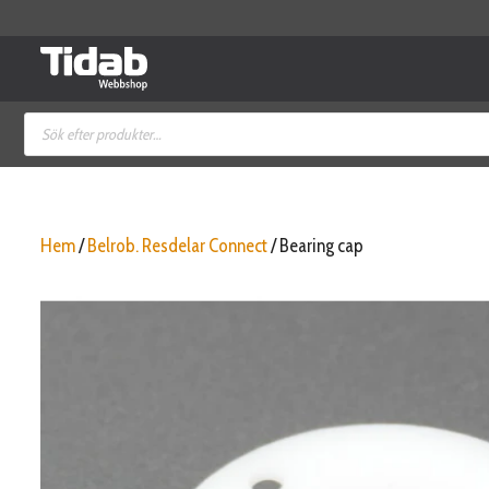
Hoppa
till
innehåll
Produktsökning
Hem
/
Belrob. Resdelar Connect
/ Bearing cap