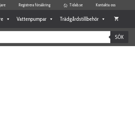
jare
Registrera försäkring
Tidab.se
Kontakta oss
re
Vattenpumpar
Trädgårdstillbehör
SÖK