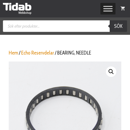
Hoppa
till
innehåll
Produktsökning
SÖK
Hem
/
Echo Reservdelar
/ BEARING, NEEDLE