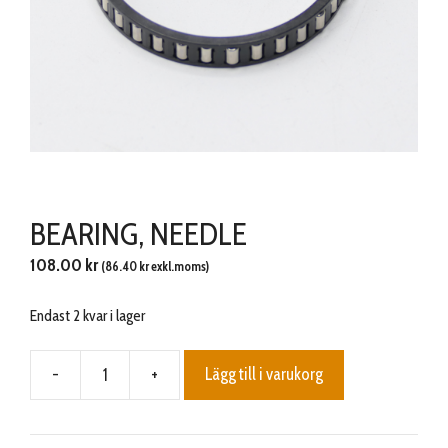
BEARING, NEEDLE
108.00
kr
(
86.40
kr
exkl.moms)
Endast 2 kvar i lager
-
+
Lägg till i varukorg
BEARING,
NEEDLE
mängd