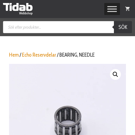
Hoppa
till
innehåll
Produktsökning
SÖK
Hem
/
Echo Reservdelar
/ BEARING, NEEDLE