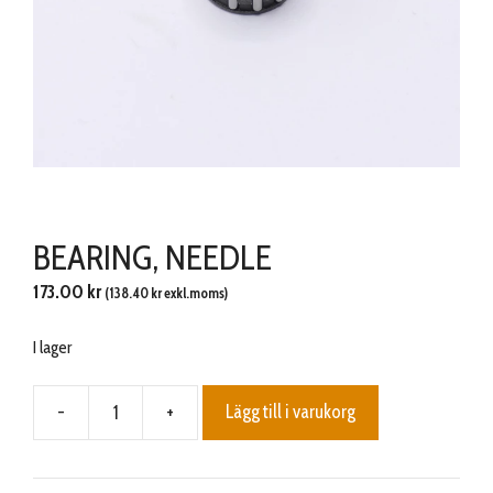
BEARING, NEEDLE
173.00
kr
(
138.40
kr
exkl.moms)
I lager
-
+
Lägg till i varukorg
BEARING,
NEEDLE
mängd