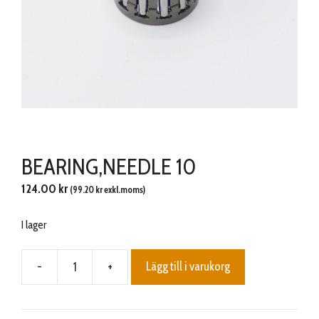
BEARING,NEEDLE 10
124.00
kr
(
99.20
kr
exkl.moms)
I lager
-
+
Lägg till i varukorg
BEARING,NEEDLE
10
mängd