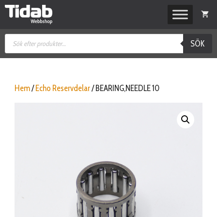
Hoppa
till
innehåll
Produktsökning
SÖK
Hem
/
Echo Reservdelar
/ BEARING,NEEDLE 10