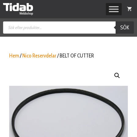
Hoppa
till
innehåll
Produktsökning
SÖK
Hem
/
Nico Reservdelar
/ BELT OF CUTTER