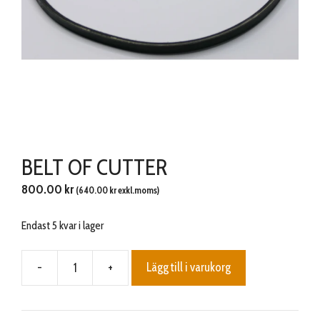
BELT OF CUTTER
800.00
kr
(
640.00
kr
exkl.moms)
Endast 5 kvar i lager
-
+
Lägg till i varukorg
BELT
OF
CUTTER